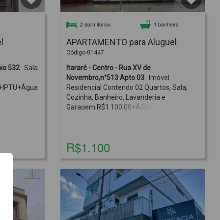
2 dormitórios
1 banheiro
l
APARTAMENTO para Aluguel
Código 01447
Itararé - Centro - Rua 13 de Maio 532
Sala
Itararé - Centro - Rua XV de
Novembro,n°513 Apto 03
Imóvel
0+IPTU+Água
Residencial Contendo 02 Quartos, Sala,
Cozinha, Banheiro, Lavanderia e
Garagem.R$1.100,00+ÁGUA+IPTU +
CONDOMÍNIO (GARAGEM INCLUSA)
R$1.100