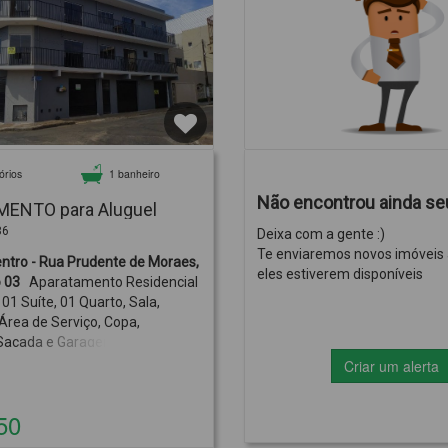
órios
1 banheiro
Não encontrou ainda se
ENTO para Aluguel
86
Deixa com a gente :)
Te enviaremos novos imóveis
dente de Moraes,
eles estiverem disponíveis
2378. Apto 03
Aparatamento Residencial
01 Suíte, 01 Quarto, Sala,
Área de Serviço, Copa,
 Sacada e Garagem.R$1.450,00 +
NDOMÍNIO
Criar um alerta
50