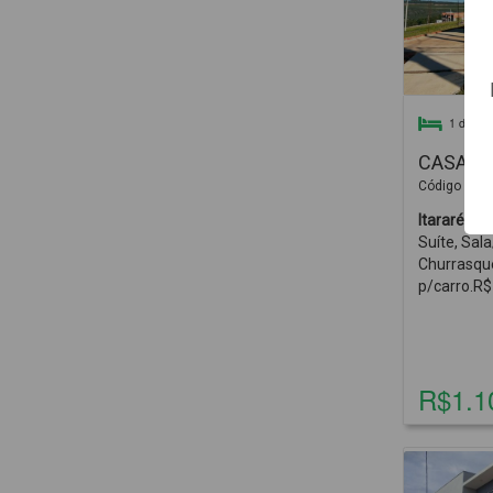
1 dormit
CASA pa
Código 020
Itararé -
Im
Suíte, Sal
Churrasque
p/carro.R$
R$1.1