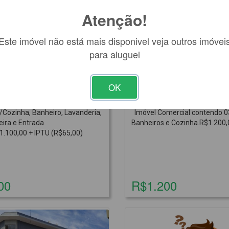
Atenção!
Este imóvel não está mais disponivel veja outros imóvei
para aluguel
ório
1 banheiro
2 
ra Aluguel
COMERCIAL para Alugue
OK
12
Código 01677
óvel Residencial Contendo - 01
Itararé - Centro - Rua 15 de Nov
a/Cozinha, Banheiro, Lavanderia,
Imóvel Comercial contendo 0
ira e Entrada
Banheiros e Cozinha.R$1.200,
1.100,00 + IPTU (R$65,00)
00
R$1.200