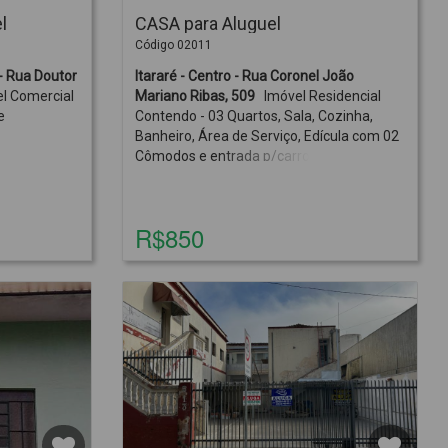
l
CASA para Aluguel
Código 02011
 Rua Doutor
Itararé - Centro - Rua Coronel João
l Comercial
Mariano Ribas, 509
Imóvel Residencial
e
Contendo - 03 Quartos, Sala, Cozinha,
Banheiro, Área de Serviço, Edícula com 02
Cômodos e entrada p/carro.R$850,00 +
IPTU
R$850