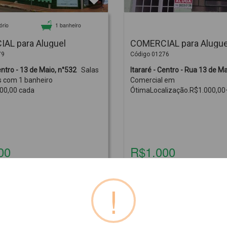
ório
1 banheiro
AL para Aluguel
COMERCIAL para Alugue
79
Código 01276
Itararé - Centro - 13 de Maio, n°532
Salas
s com 1 banheiro
Comercial em
00,00 cada
ÓtimaLocalização.R$1.000,0
00
R$1.000
!