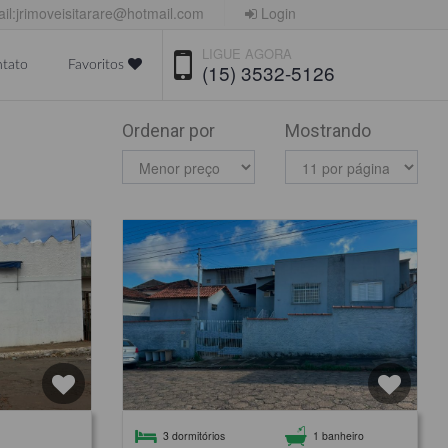
il:jrimoveisitarare@hotmail.com
Login
LIGUE AGORA
tato
Favoritos
(15) 3532-5126
Ordenar por
Mostrando
3 dormitórios
1 banheiro