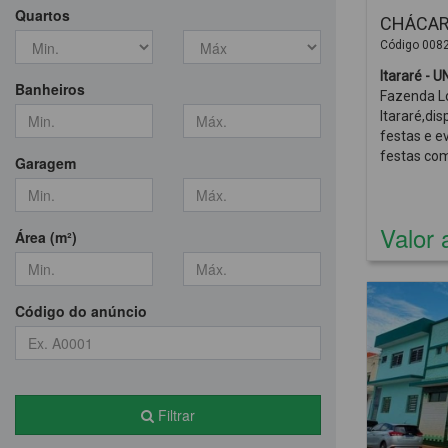
Quartos
CHÁCARA
Código 008
Banheiros
Fazenda Lo
Itararé,dis
festas e e
festas co
Garagem
Futebol.C
Valor 
Área (m²)
Código do anúncio
Filtrar