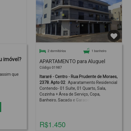
2 dormitórios
1 banheiro
u imóvel?
APARTAMENTO para Aluguel
Código 01987
 assim que
Itararé - Centro - Rua Prudente de Moraes,
2378. Apto 02
Aparatamento Residencial
Contendo- 01 Suíte, 01 Quarto, Sala,
Cozinha + Área de Serviço, Copa,
Banheiro, Sacada e Garagem.R$1.450,00 +
IPTU + CONDOMÍNIO
R$1.450