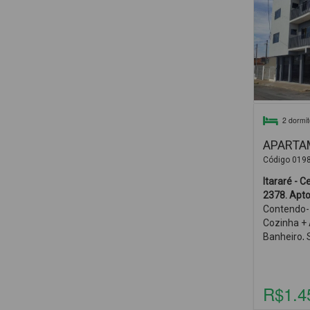
2 dormit
APARTAM
Código 019
Itararé - Centro - Rua Pru
Contendo- 
Cozinha + 
Banheiro,
IPTU + CO
R$1.4