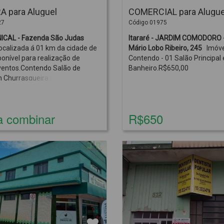
 para Aluguel
COMERCIAL para Alugue
27
Código 01975
Itararé - UNICAL - Fazenda São Judas
Itararé - JARDIM COMODORO -
calizada á 01 km da cidade de
Mário Lobo Ribeiro, 245
Imóve
ponível para realização de
Contendo - 01 Salão Principal 
ventos.Contendo Salão de
Banheiro.R$650,00
m Churrasqueira,Campo de
ONSULTE NOS
a combinar
R$650