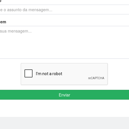
o
gem