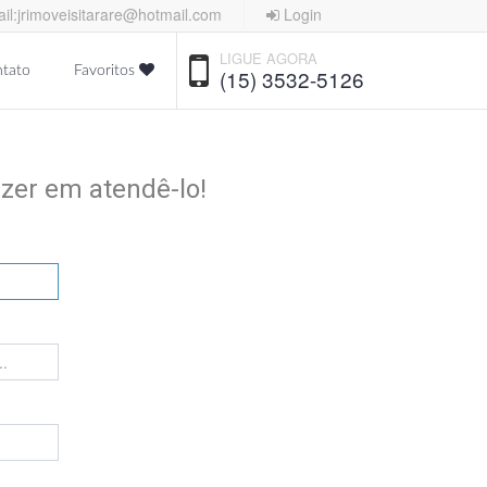
il:jrimoveisitarare@hotmail.com
Login
LIGUE AGORA
tato
Favoritos
(15) 3532-5126
zer em atendê-lo!